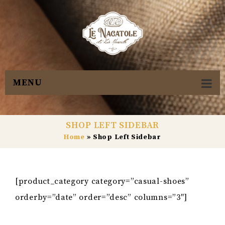
MENU
SHOP LEFT SIDEBAR
Home
»
Shop Left Sidebar
[product_category category=”casual-shoes”
orderby=”date” order=”desc” columns=”3″]