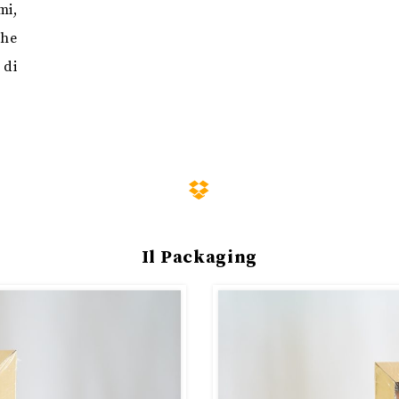
mi,
che
 di
Il Packaging