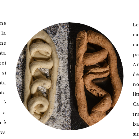
ne
Le
 la
c
nne
ca
sta
pa
poi
An
 si
de
ata
no
ata
li
a è
C
e a
tr
a è
ba
ova
si