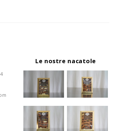
Le nostre nacatole
24
com