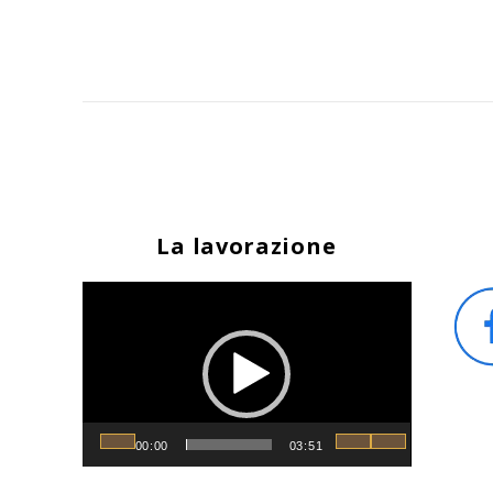
La lavorazione
Video
Player
00:00
03:51