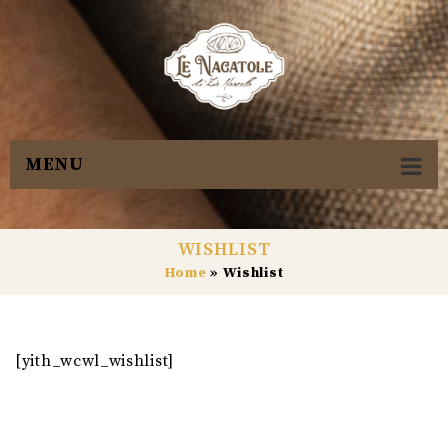
MENU
WISHLIST
Home
»
Wishlist
[yith_wcwl_wishlist]